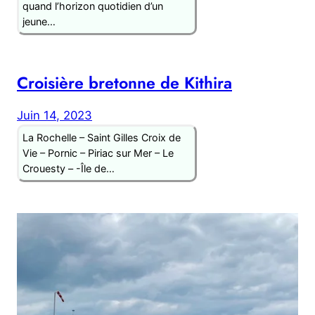
quand l’horizon quotidien d’un
jeune…
Croisière bretonne de Kithira
Juin 14, 2023
La Rochelle – Saint Gilles Croix de
Vie – Pornic – Piriac sur Mer – Le
Crouesty – -Île de…