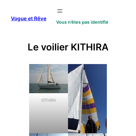
Aller
au
Vogue et Rêve
contenu
Vous n’êtes pas identifié
Le voilier KITHIRA
KITHIRA