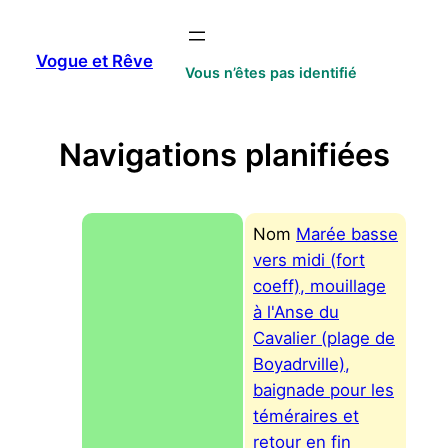
Aller
au
Vogue et Rêve
contenu
Vous n’êtes pas identifié
Navigations planifiées
Nom
Marée basse
vers midi (fort
coeff), mouillage
à l'Anse du
Cavalier (plage de
Boyadrville),
baignade pour les
téméraires et
retour en fin