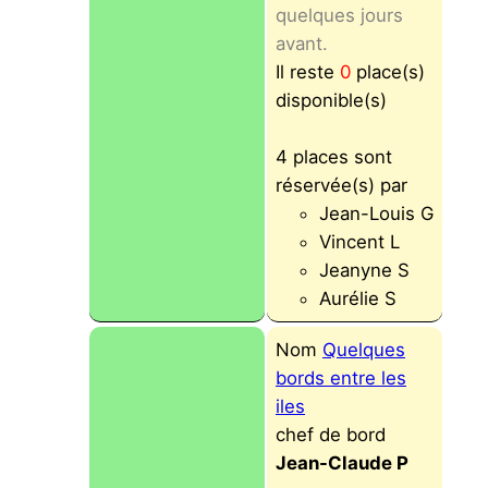
quelques jours
avant.
Il reste
0
place(s)
disponible(s)
4 places sont
réservée(s) par
Jean-Louis G
Vincent L
Jeanyne S
Aurélie S
Nom
Quelques
bords entre les
iles
chef de bord
Jean-Claude P